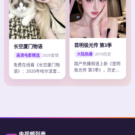
昆明极光传 第3季
长空厦门物语
大陆热播
2010
历史
高清电影精选
2020
爱情
国产热播频道上新《昆明
免费在线看《长空厦门物
极光传 第3季》，历史剧
语》：2020年哈尔滨爱
情紧凑口碑上扬，张艺谋
情电影，张艺谋作品，主
调度精准，2…
演毛晓彤、易…
电视频列表