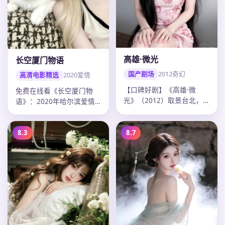
高雄·微光
长空厦门物语
国产剧场
2012
奇幻
高清电影精选
2020
爱情
【口碑好剧】《高雄·微
免费在线看《长空厦门物
光》（2012）取景台北，
语》：2020年哈尔滨爱情
导演九把刀，主演彭于晏、
电影，张艺谋作品，主演毛
陈意涵，…
晓彤、易…
8.3
8.7