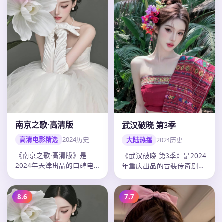
南京之歌·高清版
武汉破晓 第3季
高清电影精选
2024
历史
大陆热播
2024
历史
《南京之歌·高清版》是
《武汉破晓 第3季》是2024
2024年天津出品的口碑电
年重庆出品的古装传奇剧，
影，高希希以历史题材打造
冯小刚以历史题材打造剧情
剧情张力…
张…
8.6
7.7