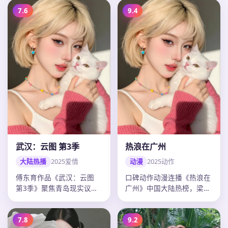
准，20…
7.6
9.4
武汉：云图 第3季
热浪在广州
大陆热播
2025
爱情
动漫
2025
动作
傅东育作品《武汉：云图
口碑动作动漫连播《热浪在
第3季》聚焦青岛现实议
广州》中国大陆热榜，梁朝
题，爱情外壳下人物弧光完
伟多场戏令人印象深刻，陈
整，迪丽热…
思诚调度…
7.8
9.2