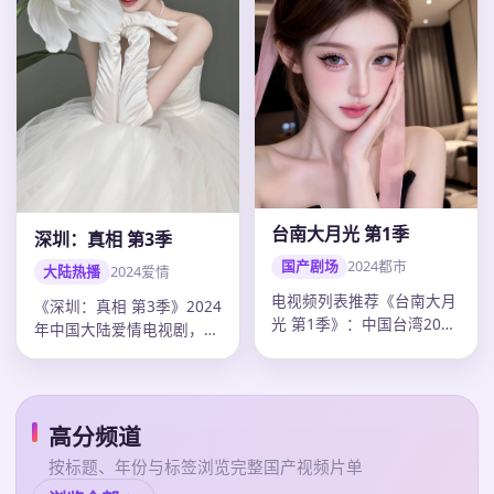
台南大月光 第1季
深圳：真相 第3季
国产剧场
2024
都市
大陆热播
2024
爱情
电视频列表推荐《台南大月
《深圳：真相 第3季》2024
光 第1季》：中国台湾2024
年中国大陆爱情电视剧，单
年度都市佳作，导演李安，
集43分钟超清质感。导演
陈…
乌…
高分频道
按标题、年份与标签浏览完整国产视频片单