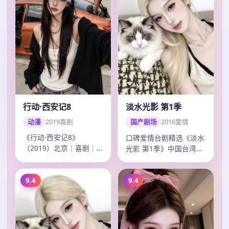
行动·西安记8
淡水光影 第1季
动漫
2019
喜剧
国产剧场
2016
爱情
《行动·西安记8》
口碑爱情台剧精选《淡水
（2019）北京｜喜剧｜
光影 第1季》中国台湾热
动漫连播。导演冯小刚，
榜，彭于晏多场戏令人印
主演吴磊、王凯、…
象深刻，钟孟…
9.4
9.4