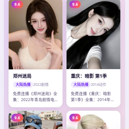
9.6
9.6
重庆：暗影 第1季
郑州迷局
大陆热播
2014
动作
大陆热播
2022
剧情
免费连播《重庆：暗影
免费连播《郑州迷局》全
第1季》全集：2014年成
集：2022年青岛剧情电
都动作电视剧，卡司龚
视剧，卡司杨洋、梁朝
俊、赵丽颖、…
伟、王一博，2…
9.6
9.6