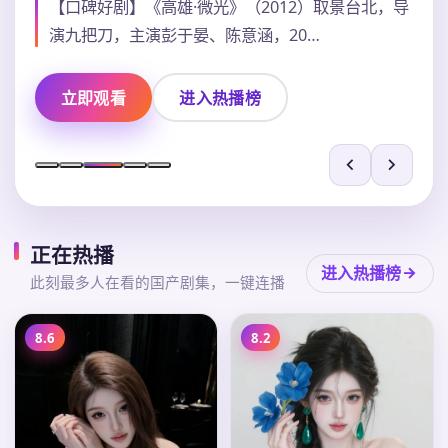
【口碑好剧】《高雄·微光》（2012）取景台北，导
演九把刀，主演彭于晏、陈意涵，20…
立即观看
进入热播榜
正在热播
进入热播榜
此刻最多人在看的国产剧集，一键连播
8.6
8.2