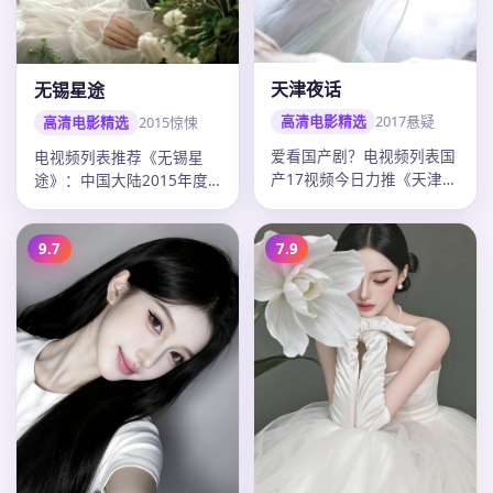
天津夜话
无锡星途
高清电影精选
2017
悬疑
高清电影精选
2015
惊悚
爱看国产剧？电视频列表国
电视频列表推荐《无锡星
产17视频今日力推《天津夜
途》：中国大陆2015年度
话》：2017年中国大陆悬
惊悚佳作，导演沈严，古天
疑电…
乐领衔，…
9.7
7.9