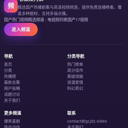
频
精选国产热播剧集与高清视频频道，提供免费连播畅看，覆
盖多种题材，支持多端点播。
国产热门视频精选频道
·
电视频列表国产17视频
进入频道
导航
分类导航
首页
热门榜单
分类
高分佳作
热播榜
悬疑烧脑
最新合集
浪漫爱情
用户投稿
科幻奇幻
话题讨论
关于我们
更多频道
联系
爆笑喜剧
contact@gcjdz.video
热血动作
关于我们