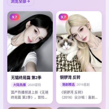
浏览全部
9.7
9.7
铜锣湾 反转
无锡终局篇 第2季
港剧精选
2016
喜剧
大陆热播
2020
冒险
《铜锣湾 反转》
国产热播频道上新《无锡
（2016）尖沙咀｜喜剧
终局篇 第2季》，冒险剧
｜综艺回看。导演许鞍
情紧凑口碑上扬，韩寒调
华，主演郭富城、刘德…
度精准，20…