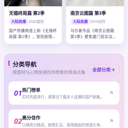
南京云图篇 第3季
无锡终局篇 第2季
大陆热播
2015
动作
大陆热播
2020
冒险
乌尔善作品《南京云图篇
国产热播频道上新《无锡终
第3季》聚焦厦门现实议
局篇 第2季》，冒险剧情紧
题，动作外壳下人物弧光完
凑口碑上扬，韩寒调度精
整，刘德华…
准，20…
分类导航
全部分类
按题材与心情快速找到想看的频道合集
热门榜单
01
实时热度排行，紧跟当下最多人连播的国产剧集。
高分佳作
02
口碑高分精选，剧情扎实、值得细品的频道片单。