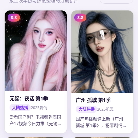
按上映年份与热度整理的近期新片
8.3
8.8
无锡：夜话 第1季
广州 孤城 第1季
大陆热播
2025
爱情
大陆热播
2025
犯罪
爱看国产剧？电视频列表国
国产热播频道上新《广州
产17视频今日力推《无锡：
孤城 第1季》，犯罪剧情紧
夜话 第1季》：2025年中
凑口碑上扬，郭帆调度精
国…